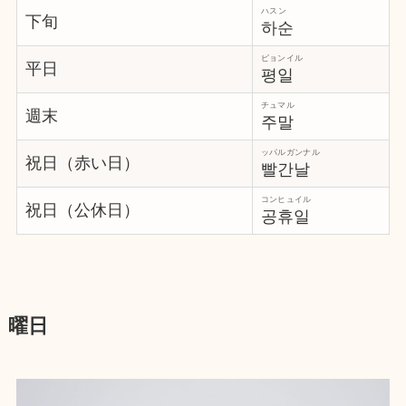
ハスン
下旬
하순
ピョンイル
平日
평일
チュマル
週末
주말
ッパルガンナル
祝日（赤い日）
빨간날
コンヒュイル
祝日（公休日）
공휴일
曜日