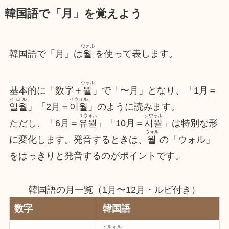
韓国語で「月」を覚えよう
ウォル
韓国語で「月」は
월
を使って表します。
ウォル
基本的に「数字＋
월
」で「〜月」となり、「1月＝
イロル
イウォル
일월
」「2月＝
이월
」のように読みます。
ユウォル
シウォル
ただし、「6月＝
유월
」「10月＝
시월
」は特別な形
ウォル
に変化します。発音するときは、
월
の「ウォル」
をはっきりと発音するのがポイントです。
韓国語の月一覧（1月〜12月・ルビ付き）
数字
韓国語
イルォル