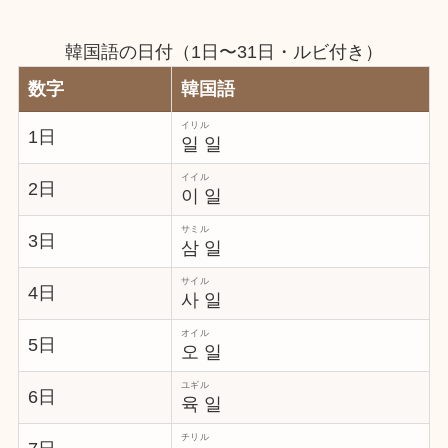
韓国語の日付（1日〜31日・ルビ付き）
数字
韓国語
イリル
1日
일 일
イイル
2日
이 일
サミル
3日
삼 일
サイル
4日
사 일
オイル
5日
오 일
ユギル
6日
육 일
チリル