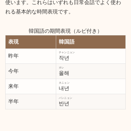
使います。これらはいずれも日常会話でよく使わ
れる基本的な時間表現です。
韓国語の期間表現（ルビ付き）
表現
韓国語
チャンニョン
昨年
작년
オレ
今年
올해
ネニョン
来年
내년
パンニョン
半年
반년