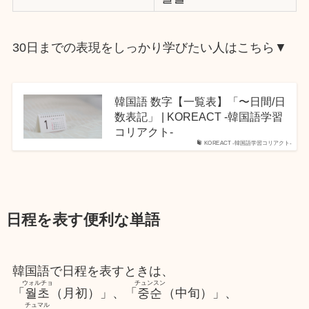
30日までの表現をしっかり学びたい人はこちら▼
韓国語 数字【一覧表】「〜日間/日
数表記」 | KOREACT -韓国語学習
コリアクト-
KOREACT -韓国語学習コリアクト-
日程を表す便利な単語
韓国語で日程を表すときは、
ウォルチョ
チュンスン
「
월초
（月初）」、「
중순
（中旬）」、
チュマル