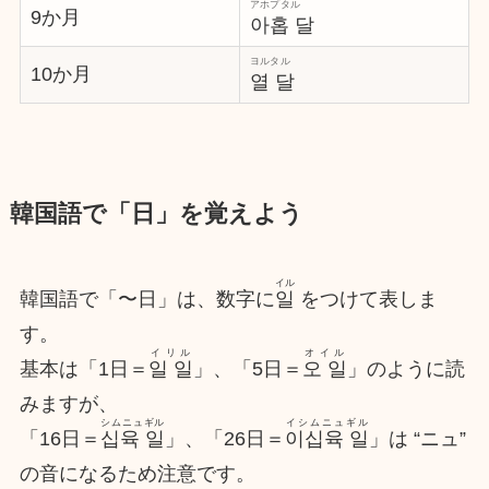
アホプタル
9か月
아홉 달
ヨルタル
10か月
열 달
韓国語で「日」を覚えよう
イル
韓国語で「〜日」は、数字に
일
をつけて表しま
す。
イリル
オイル
基本は「1日＝
일 일
」、「5日＝
오 일
」のように読
みますが、
シムニュギル
イシムニュギル
「16日＝
십육 일
」、「26日＝
이십육 일
」は “ニュ”
の音になるため注意です。