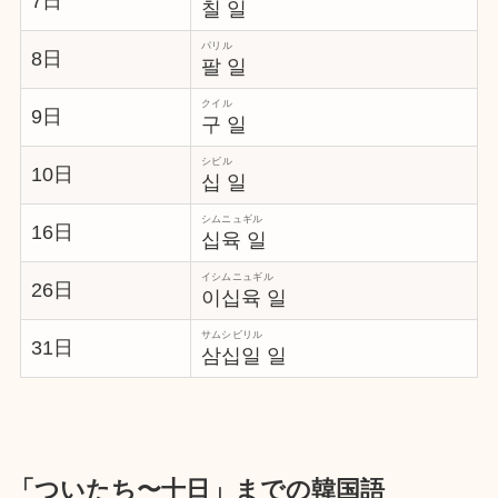
7日
칠 일
パリル
8日
팔 일
クイル
9日
구 일
シビル
10日
십 일
シムニュギル
16日
십육 일
イシムニュギル
26日
이십육 일
サムシビリル
31日
삼십일 일
「ついたち〜十日」までの韓国語