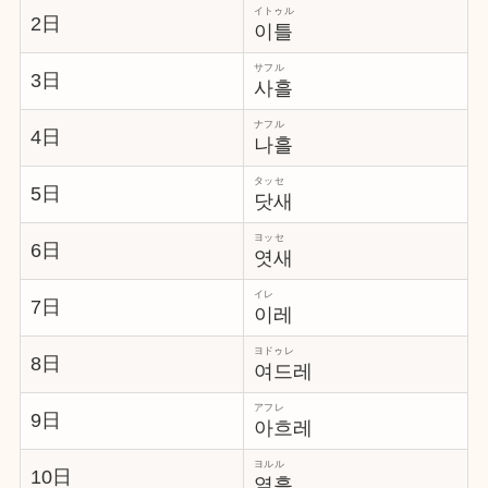
イトゥル
2日
이틀
サフル
3日
사흘
ナフル
4日
나흘
タッセ
5日
닷새
ヨッセ
6日
엿새
イレ
7日
이레
ヨドゥレ
8日
여드레
アフレ
9日
아흐레
ヨルル
10日
열흘