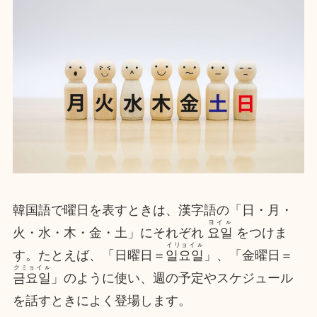
韓国語で曜日を表すときは、漢字語の「日・月・
ヨイㇽ
火・水・木・金・土」にそれぞれ
요일
をつけま
イリョイㇽ
す。たとえば、「日曜日＝
일요일
」、「金曜日＝
クミョイㇽ
금요일
」のように使い、週の予定やスケジュール
を話すときによく登場します。