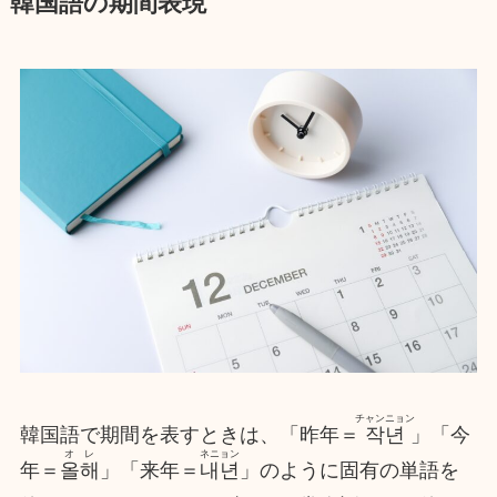
韓国語の期間表現
チャンニョン
韓国語で期間を表すときは、「昨年＝
작년
」「今
オレ
ネニョン
年＝
올해
」「来年＝
내년
」のように固有の単語を