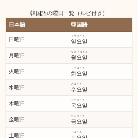
韓国語の曜日一覧（ルビ付き）
日本語
韓国語
イリョイㇽ
日曜日
일요일
ウォリョイㇽ
月曜日
월요일
ファヨイㇽ
火曜日
화요일
スヨイㇽ
水曜日
수요일
モギョイㇽ
木曜日
목요일
クミョイㇽ
金曜日
금요일
トヨイㇽ
土曜日
토요일