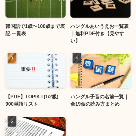
韓国語で1歳〜100歳まで表
ハングルあいうえお一覧表
記 一覧表
｜無料PDF付き【見やす
い】
【PDF】TOPIK I (1/2級)
ハングル子音の名前一覧｜
900単語リスト
全19個の読み方まとめ