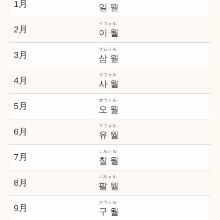
1月
일 월
イウォル
2月
이 월
サムォル
3月
삼 월
サウォル
4月
사 월
オウォル
5月
오 월
ユウォル
6月
유 월
チルォル
7月
칠 월
パルォル
8月
팔 월
クウォル
9月
구 월