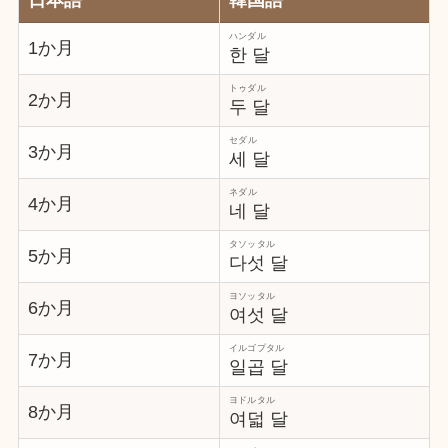
日本語
韓国語
ハンダル
1か月
한 달
トゥダル
2か月
두 달
セダル
3か月
세 달
ネダル
4か月
네 달
タソッタル
5か月
다섯 달
ヨソッタル
6か月
여섯 달
イルゴプタル
7か月
일곱 달
ヨドルタル
8か月
여덟 달