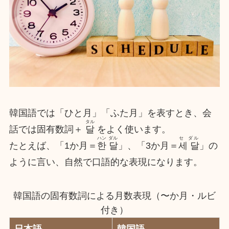
韓国語では「ひと月」「ふた月」を表すとき、会
タル
話では固有数詞＋
달
をよく使います。
ハン ダル
セ ダル
たとえば、「1か月＝
한 달
」、「3か月＝
세 달
」の
ように言い、自然で口語的な表現になります。
韓国語の固有数詞による月数表現（〜か月・ルビ
付き）