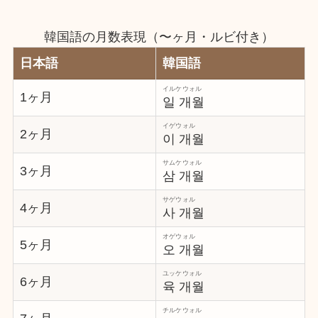
韓国語の月数表現（〜ヶ月・ルビ付き）
日本語
韓国語
イルケウォル
1ヶ月
일 개월
イゲウォル
2ヶ月
이 개월
サムケウォル
3ヶ月
삼 개월
サゲウォル
4ヶ月
사 개월
オゲウォル
5ヶ月
오 개월
ユッケウォル
6ヶ月
육 개월
チルケウォル