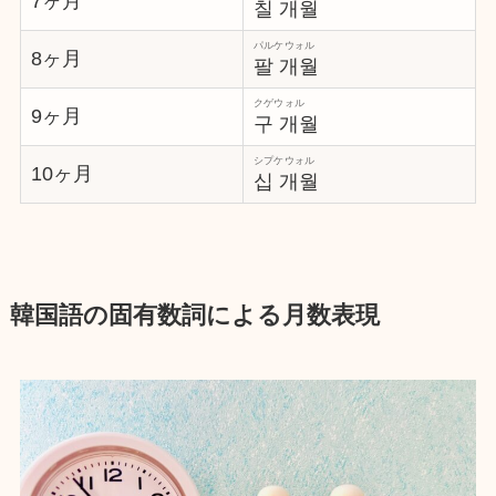
7ヶ月
칠 개월
パルケウォル
8ヶ月
팔 개월
クゲウォル
9ヶ月
구 개월
シプケウォル
10ヶ月
십 개월
韓国語の固有数詞による月数表現