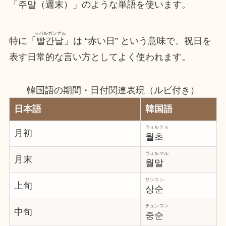
「
주말
（週末）」のような単語を使います。
ッパルガンナル
特に「
빨간날
」は “赤い日” という意味で、祝日を
表す日常的な言い方としてよく使われます。
韓国語の期間・日付関連表現（ルビ付き）
日本語
韓国語
ウォルチョ
月初
월초
ウォルマル
月末
월말
サンスン
上旬
상순
チュンスン
中旬
중순