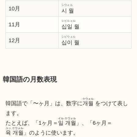
シウォル
10月
시 월
シビルォル
11月
십일 월
シビウォル
12月
십이 월
韓国語の月数表現
ケウォル
韓国語で「〜ヶ月」は、数字に
개월
をつけて表し
ます。
イル ケウォル
たとえば、「1ヶ月＝
일 개월
」、「6ヶ月＝
ユッ ケウォル
육 개월
」のように使います。