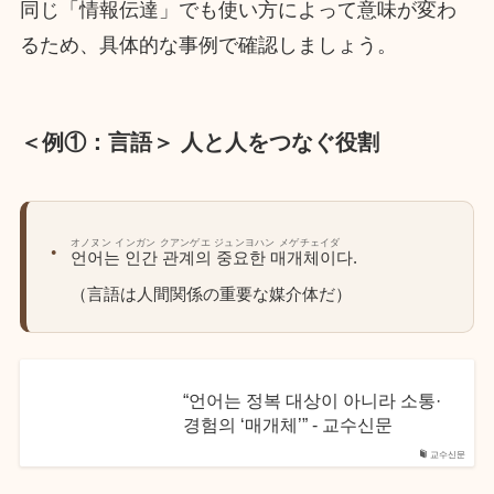
同じ「情報伝達」でも使い方によって意味が変わ
るため、具体的な事例で確認しましょう。
＜例①：言語＞ 人と人をつなぐ役割
オノヌン インガン クアンゲエ ジュンヨハン メゲチェイダ
언어는 인간 관계의 중요한 매개체이다.
（言語は人間関係の重要な媒介体だ）
“언어는 정복 대상이 아니라 소통·
경험의 ‘매개체’” - 교수신문
교수신문