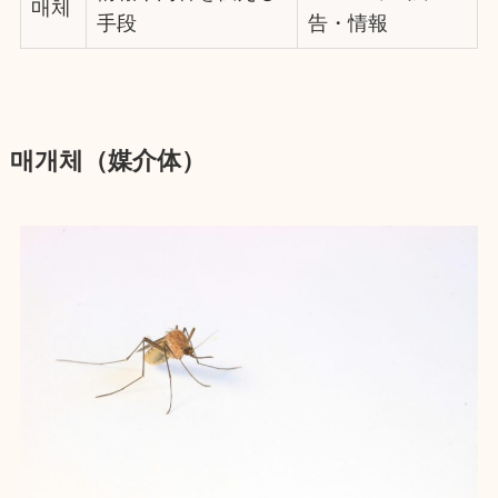
매체
手段
告・情報
매개체（媒介体）