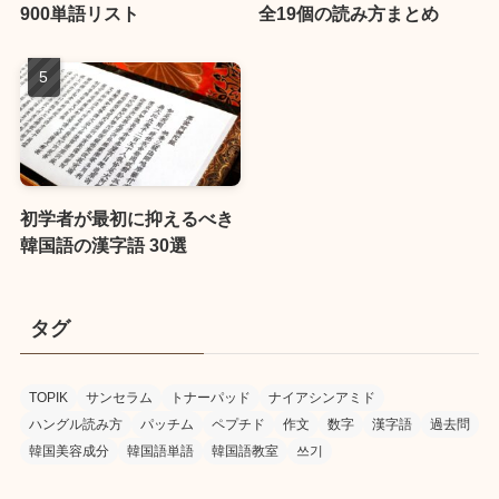
900単語リスト
全19個の読み方まとめ
初学者が最初に抑えるべき
韓国語の漢字語 30選
タグ
TOPIK
サンセラム
トナーパッド
ナイアシンアミド
ハングル読み方
パッチム
ペプチド
作文
数字
漢字語
過去問
韓国美容成分
韓国語単語
韓国語教室
쓰기