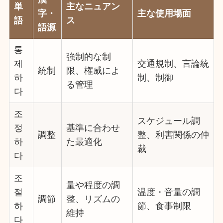
単
主なニュアン
字・
主な使用場面
語
ス
語源
통
強制的な制
제
交通規制、言論統
統制
限、権威によ
하
制、制御
る管理
다
조
スケジュール調
정
基準に合わせ
調整
整、利害関係の仲
하
た最適化
裁
다
조
量や程度の調
절
温度・音量の調
調節
整、リズムの
하
節、食事制限
維持
다