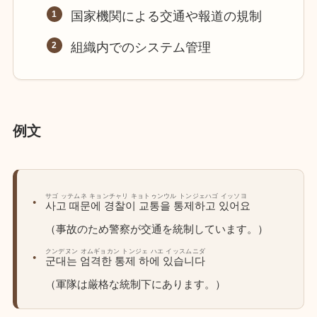
国家機関による交通や報道の規制
組織内でのシステム管理
例文
サゴ ッテムネ キョンチャリ キョトゥンウル トンジェハゴ イッソヨ
사고 때문에 경찰이 교통을 통제하고 있어요
（事故のため警察が交通を統制しています。）
クンデヌン オムギョカン トンジェ ハエ イッスムニダ
군대는 엄격한 통제 하에 있습니다
（軍隊は厳格な統制下にあります。）