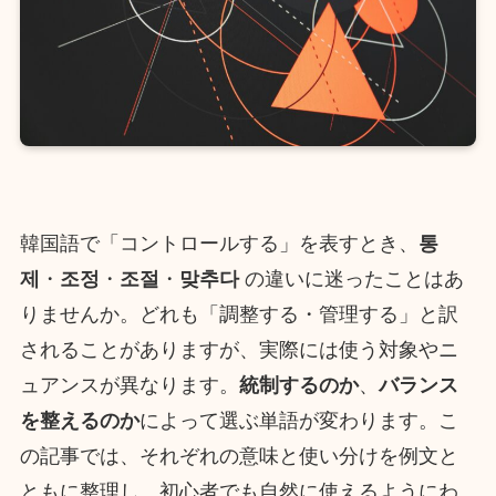
韓国語で「コントロールする」を表すとき、
통
제
・
조정
・
조절
・
맞추다
の違いに迷ったことはあ
りませんか。どれも「調整する・管理する」と訳
されることがありますが、実際には使う対象やニ
ュアンスが異なります。
統制するのか
、
バランス
を整えるのか
によって選ぶ単語が変わります。こ
の記事では、それぞれの意味と使い分けを例文と
ともに整理し、初心者でも自然に使えるようにわ