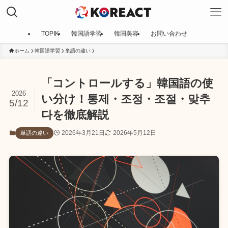
TOPIK
韓国語学習
韓国美容
お問い合わせ
ホーム
韓国語学習
単語の違い
「コントロールする」韓国語の使
2026
い分け！통제・조정・조절・맞추
5/12
다を徹底解説
2026年3月21日
2026年5月12日
単語の違い