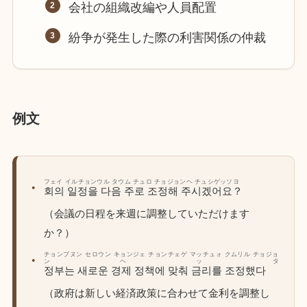
会社の組織改編や人員配置
紛争が発生した際の利害関係の仲裁
例文
フェイ イルチョンウル タウム チュロ チョジョンヘ チュシゲッソヨ
회의 일정을 다음 주로 조정해 주시겠어요？
（会議の日程を来週に調整していただけます
か？）
チョンブヌン セロウン キョンジェ チョンチェゲ マッチュォ クムリル チョジョ
ンヘッタ
정부는 새로운 경제 정책에 맞춰 금리를 조정했다
（政府は新しい経済政策に合わせて金利を調整し