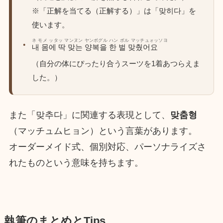
※「正解を当てる（正解する）」は「맞히다」を
使います。
ネ モメ ッタッ マンヌン ヤンボグル ハン ボル マッチュォッソヨ
내 몸에 딱 맞는 양복을 한 벌 맞췄어요
（自分の体にぴったり合うスーツを1着あつらえま
した。）
また「맞추다」に関連する表現として、
맞춤형
（マッチュムヒョン）という言葉があります。
オーダーメイド式、個別対応、パーソナライズさ
れたものという意味を持ちます。
執筆のまとめとTips