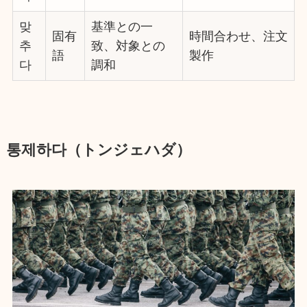
맞
基準との一
固有
時間合わせ、注文
추
致、対象との
語
製作
다
調和
통제하다（トンジェハダ）