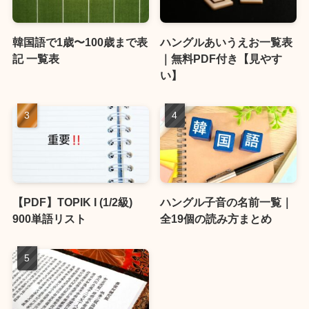
韓国語で1歳〜100歳まで表
ハングルあいうえお一覧表
記 一覧表
｜無料PDF付き【見やす
い】
【PDF】TOPIK I (1/2級)
ハングル子音の名前一覧｜
900単語リスト
全19個の読み方まとめ