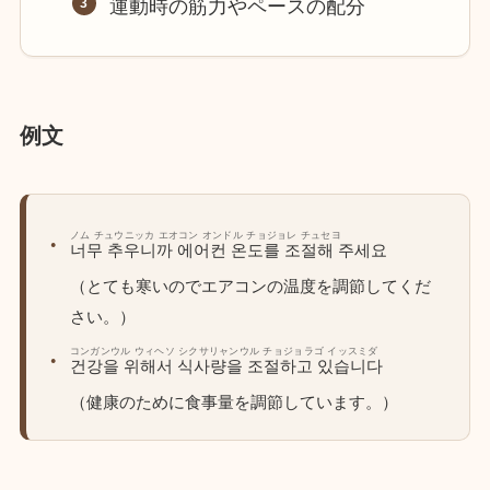
運動時の筋力やペースの配分
例文
ノム チュウニッカ エオコン オンドル チョジョレ チュセヨ
너무 추우니까 에어컨 온도를 조절해 주세요
（とても寒いのでエアコンの温度を調節してくだ
さい。）
コンガンウル ウィヘソ シクサリャンウル チョジョラゴ イッスミダ
건강을 위해서 식사량을 조절하고 있습니다
（健康のために食事量を調節しています。）