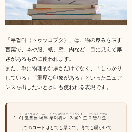
「두껍다（トゥッコプタ）」は、物の厚みを表す
言葉で、本や服、紙、壁、肉など、目に見えて
厚
さ
があるものに使われます。
また、単に物理的な厚さだけでなく、「しっかり
している」「重厚な印象がある」といったニュア
ンスを出したいときにも使われる表現です。
イ
コトゥヌン
ノム
トゥッコウォソ
キョウレド
ッタットゥテヨ
.
이
코트는
너무
두꺼워서
겨울에도
따뜻해요
（このコートはとても厚くて、冬でも暖かいで