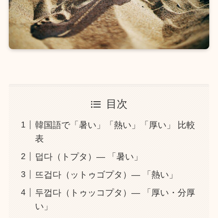
目次
韓国語で「暑い」「熱い」「厚い」 比較
表
덥다（トプタ）― 「暑い」
뜨겁다（ットゥゴプタ）― 「熱い」
두껍다（トゥッコプタ）― 「厚い・分厚
い」