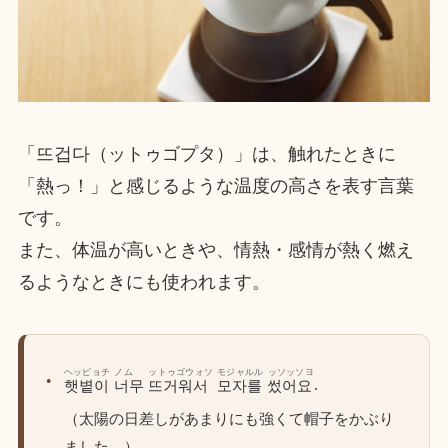
「뜨겁다（ットゥゴプタ）」は、触れたときに
「熱っ！」と感じるような温度の高さを表す言葉
です。
また、体温が高いときや、情熱・感情が熱く燃え
るようなときにも使われます。
ヘッピョチ
ノム
ットゥゴウォソ
モジャルル
ッソッソヨ
.
햇볕이
너무
뜨거워서
모자를
썼어요
（太陽の日差しがあまりにも強くて帽子をかぶり
ました。）