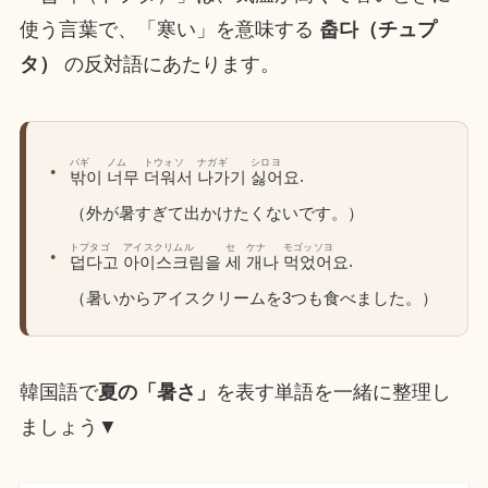
使う言葉で、「寒い」を意味する
춥다（チュプ
タ）
の反対語にあたります。
パギ
ノム
トウォソ
ナガギ
シロヨ
.
밖이
너무
더워서
나가기
싫어요
（外が暑すぎて出かけたくないです。）
トプタゴ
アイスクリムル
セ
ケナ
モゴッソヨ
.
덥다고
아이스크림을
세
개나
먹었어요
（暑いからアイスクリームを3つも食べました。）
韓国語で
夏の「暑さ」
を表す単語を一緒に整理し
ましょう▼