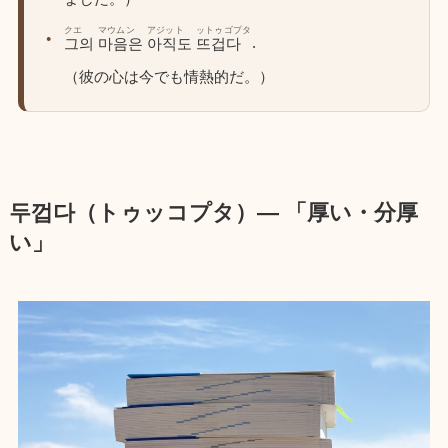
クエ
マウムン
アジット
ットゥゴプタ
.
그의
마음은
아직도
뜨겁다
（彼の心は今でも情熱的だ。）
두껍다（トゥッコプタ）― 「厚い・分厚
い」