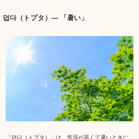
덥다（トプタ）― 「暑い」
「덥다（トプタ）」は、気温が高くて暑いときに