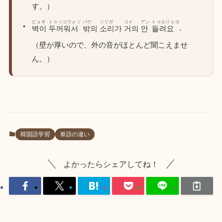
す。）
ビョギ
トゥッコウォソ
パケ
ソリガ
コイ
アン
トゥルリョヨ
.
벽이
두꺼워서
밖의
소리가
거의
안
들려요
（壁が厚いので、外の音がほとんど聞こえませ
ん。）
韓国語学習
単語の違い
よかったらシェアしてね！