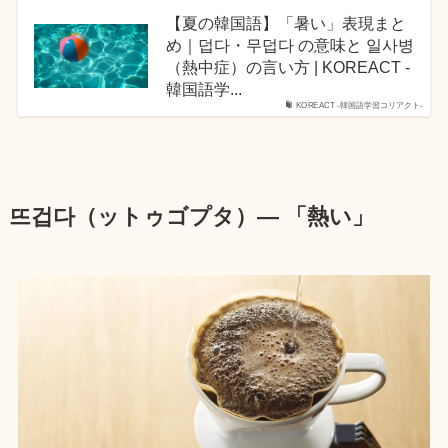
【夏の韓国語】「暑い」表現まと
め｜덥다・무덥다 の意味と 일사병
（熱中症）の言い方 | KOREACT -
韓国語学...
KOREACT -韓国語学習コリアクト-
뜨겁다（ットゥゴプタ）― 「熱い」