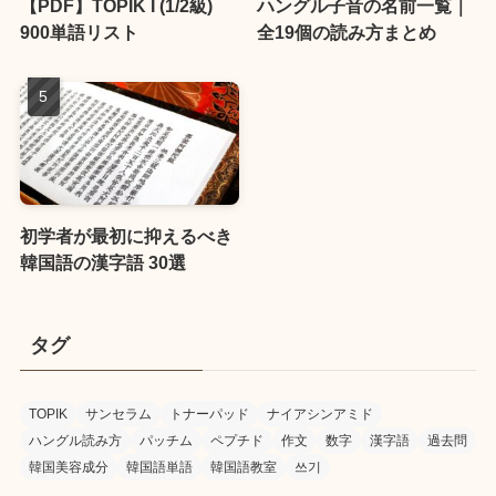
【PDF】TOPIK I (1/2級)
ハングル子音の名前一覧｜
900単語リスト
全19個の読み方まとめ
初学者が最初に抑えるべき
韓国語の漢字語 30選
タグ
TOPIK
サンセラム
トナーパッド
ナイアシンアミド
ハングル読み方
パッチム
ペプチド
作文
数字
漢字語
過去問
韓国美容成分
韓国語単語
韓国語教室
쓰기