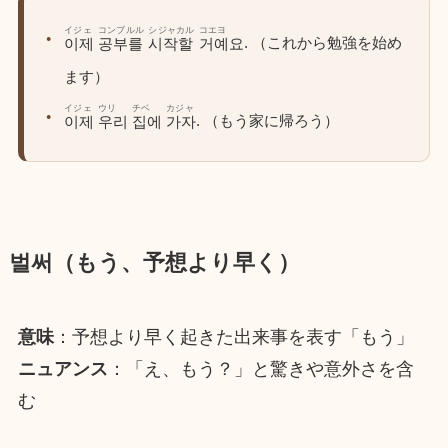
イジェ
コンブルル
シジャカル
コエヨ
. （これから勉強を始め
이제
공부를
시작할
거예요
ます）
イジェ
ウリ
チベ
カジャ
. （もう家に帰ろう）
이제
우리
집에
가자
벌써（もう、予想より早く）
意味
：予想より早く起きた出来事を表す「もう」
ニュアンス
：「え、もう？」と驚きや意外さを含
む