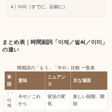
이미（すでに、以前に）
まとめ表｜時間副詞「이제／벌써／이미」
の違い
韓国語の「もう」「今や」比較 一覧表
単
ニュアン
意味
主な場面
語
ス
イジ
今や／これ
状況の変
新しい段階、開
ェ
이
から
化
始
제