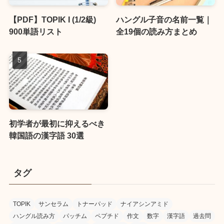
【PDF】TOPIK I (1/2級)
ハングル子音の名前一覧｜
900単語リスト
全19個の読み方まとめ
初学者が最初に抑えるべき
韓国語の漢字語 30選
タグ
TOPIK
サンセラム
トナーパッド
ナイアシンアミド
ハングル読み方
パッチム
ペプチド
作文
数字
漢字語
過去問