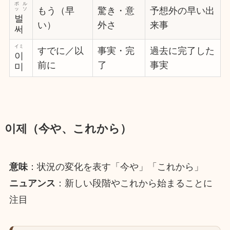
ポル
もう（早
驚き・意
予想外の早い出
ッソ
벌
い）
外さ
来事
써
イミ
すでに／以
事実・完
過去に完了した
이
前に
了
事実
미
이제（今や、これから）
意味
：状況の変化を表す「今や」「これから」
ニュアンス
：新しい段階やこれから始まることに
注目