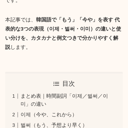
です。
本記事では、
韓国語で「もう」「今や」を表す 代
表的な3つの表現（이제・벌써・이미）の違いと使
い分けを、
カタカナと
例文つきで分かりやすく解
説
します。
目次
まとめ表｜時間副詞「이제／벌써／이
미」の違い
이제（今や、これから）
벌써（もう、予想より早く）