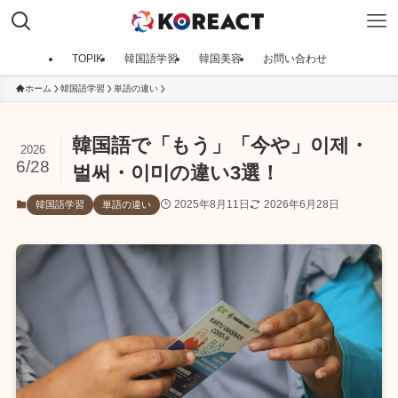
TOPIK
韓国語学習
韓国美容
お問い合わせ
ホーム
韓国語学習
単語の違い
韓国語で「もう」「今や」이제・
2026
6/28
벌써・이미の違い3選！
2025年8月11日
2026年6月28日
韓国語学習
単語の違い