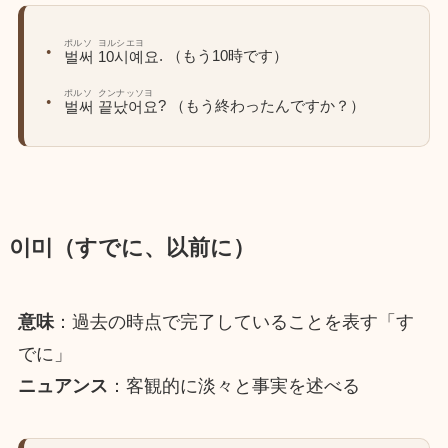
ポルソ
ヨルシエヨ
. （もう10時です）
벌써
10시예요
ポルソ
クンナッソヨ
? （もう終わったんですか？）
벌써
끝났어요
이미（すでに、以前に）
意味
：過去の時点で完了していることを表す「す
でに」
ニュアンス
：客観的に淡々と事実を述べる