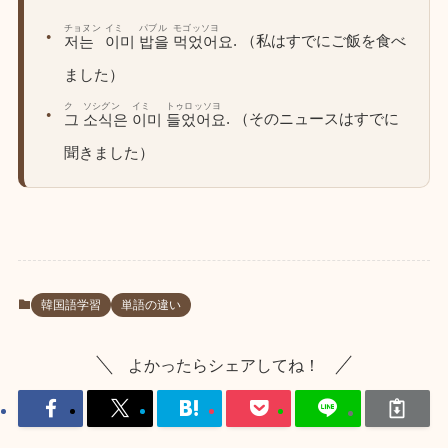
チョヌン
イミ
パブル
モゴッソヨ
. （私はすでにご飯を食べ
저는
이미
밥을
먹었어요
ました）
ク
ソシグン
イミ
トゥロッソヨ
. （そのニュースはすでに
그
소식은
이미
들었어요
聞きました）
韓国語学習
単語の違い
よかったらシェアしてね！