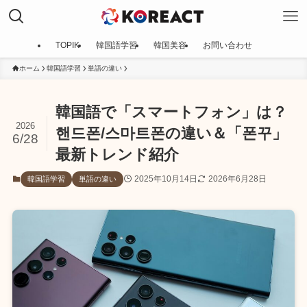
TOPIK
韓国語学習
韓国美容
お問い合わせ
ホーム
韓国語学習
単語の違い
韓国語で「スマートフォン」は？
2026
핸드폰/스마트폰の違い＆「폰꾸」
6/28
最新トレンド紹介
2025年10月14日
2026年6月28日
韓国語学習
単語の違い