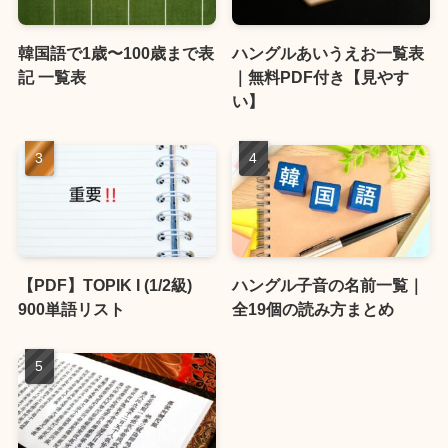
韓国語で1歳〜100歳まで表
ハングルあいうえお一覧表
記 一覧表
｜無料PDF付き【見やす
い】
【PDF】TOPIK I (1/2級)
ハングル子音の名前一覧｜
900単語リスト
全19個の読み方まとめ