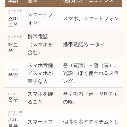
単語
意味
使われ方・ニュアンス
スマトゥポ
スマートフ
ン
スマホ、スマートフォン
스마
ォン
트폰
携帯電話
ヘンドゥポ
ン
（スマホを
携帯電話/ケータイ
핸드
폰
含む）
スマホ音痴
폰（電話）＋맹（盲）。
ポンメン
／スマホが
冗談っぽく使われるスラ
폰맹
苦手な人
ング。
スマホを飾
폰꾸미기（폰＋꾸미기）
ポンク
폰꾸
ること
の略。
スマトゥポ
ン ケイス
스마
スマートフ
個性を表すアイテムとし
트폰