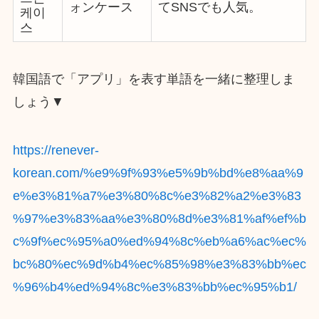
ォンケース
てSNSでも人気。
케이
스
韓国語で「アプリ」を表す単語を一緒に整理しま
しょう▼
https://renever-
korean.com/%e9%9f%93%e5%9b%bd%e8%aa%9
e%e3%81%a7%e3%80%8c%e3%82%a2%e3%83
%97%e3%83%aa%e3%80%8d%e3%81%af%ef%b
c%9f%ec%95%a0%ed%94%8c%eb%a6%ac%ec%
bc%80%ec%9d%b4%ec%85%98%e3%83%bb%ec
%96%b4%ed%94%8c%e3%83%bb%ec%95%b1/