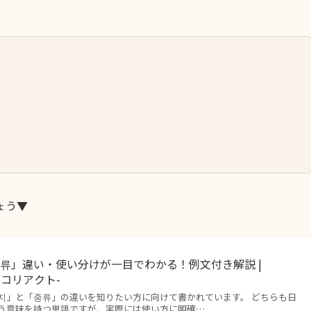
ょう▼
류」違い・使い分けが一目でわかる！例文付き解説 |
学習コリアクト-
지」と「종류」の違いを知りたい方に向けて書かれています。 どちらも日
う意味を持つ単語ですが、実際には使い方に明確…