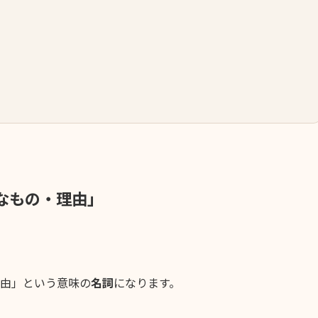
ろなもの・理由」
由」という意味の
名詞
になります。