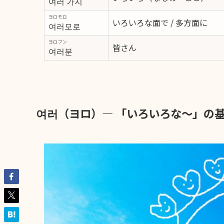
여러 가지
ヨロモロ
いろいろな面で / 多方面に
여러모로
ヨロブン
皆さん
여러분
여러（ヨロ）― 「いろいろな〜」の