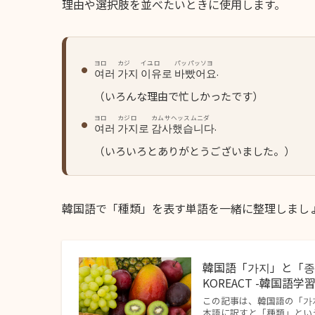
理由や選択肢を並べたいときに使用します。
ヨロ
カジ
イユロ
パッパッソヨ
.
여러
가지
이유로
바빴어요
（いろんな理由で忙しかったです）
ヨロ
カジロ
カムサヘッスムニダ
.
여러
가지로
감사했습니다
（いろいろとありがとうございました。）
韓国語で「種類」を表す単語を一緒に整理しまし
韓国語「가지」と「종
KOREACT -韓国語
この記事は、韓国語の「가
本語に訳すと「種類」とい