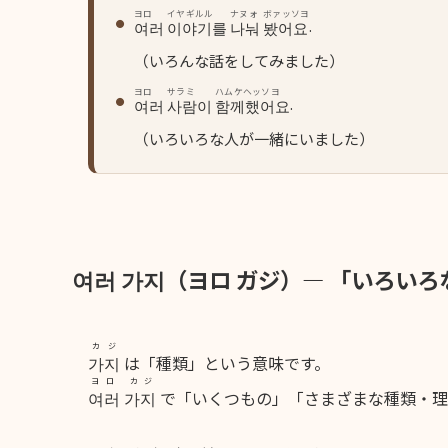
ヨロ
イヤギルル
ナヌォ
ボァッソヨ
.
여러
이야기를
나눠
봤어요
（いろんな話をしてみました）
ヨロ
サラミ
ハムケヘッソヨ
.
여러
사람이
함께했어요
（いろいろな人が一緒にいました）
여러 가지（ヨロ ガジ）― 「いろい
カジ
가지
は「種類」という意味です。
ヨロ カジ
여러 가지
で「いくつもの」「さまざまな種類・理