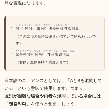
然な表現になります。
イ トゥ タノヌン パルミ ピステソ ヘッカルリョヨ
.
이 두 단어는 발음이 비슷해서 헷갈려요
（この二つの単語は発音が似ていて紛らわしいで
す）
オルンチョギラン ウェンチョギ カックム ヘッカルリョヨ
.
오른쪽이랑 왼쪽이 가끔 헷갈려요
（右側と左側を時々間違えます）
日本語のニュアンスとしては、「AとBを混同して
いる」という意味で使用します。つまり
区別が困難な場合や両者を混同している場合には
「헷갈리다」
を使うと覚えましょう。