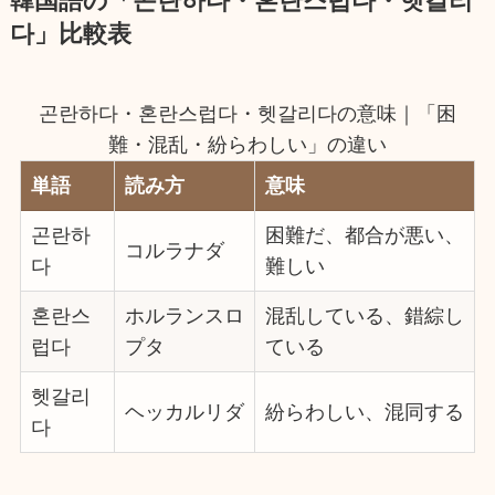
韓国語の「곤란하다・혼란스럽다・헷갈리
다」比較表
곤란하다・혼란스럽다・헷갈리다の意味｜「困
難・混乱・紛らわしい」の違い
単語
読み方
意味
곤란하
困難だ、都合が悪い、
コルラナダ
다
難しい
혼란스
ホルランスロ
混乱している、錯綜し
럽다
プタ
ている
헷갈리
ヘッカルリダ
紛らわしい、混同する
다