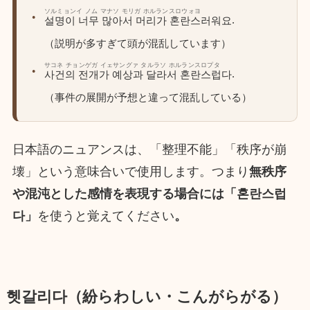
ソルミョンイ ノム マナソ モリガ ホルランスロウォヨ
.
설명이 너무 많아서 머리가 혼란스러워요
（説明が多すぎて頭が混乱しています）
サコネ チョンゲガ イェサングァ タルラソ ホルランスロプタ
.
사건의 전개가 예상과 달라서 혼란스럽다
（事件の展開が予想と違って混乱している）
日本語のニュアンスは、「整理不能」「秩序が崩
壊」という意味合いで使用します。つまり
無秩序
や混沌とした感情を表現する場合には「혼란스럽
다」
を使うと覚えてください
。
헷갈리다（紛らわしい・こんがらがる）