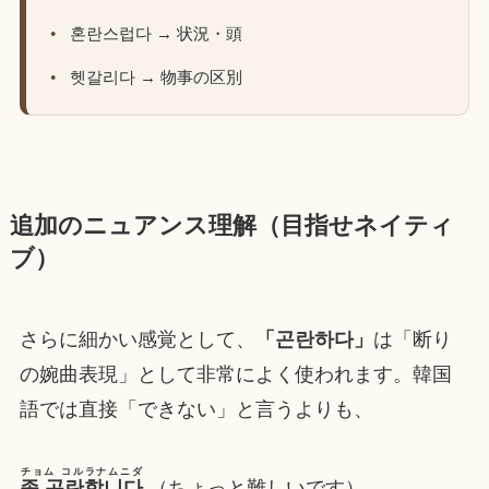
혼란스럽다 → 状況・頭
헷갈리다 → 物事の区別
追加のニュアンス理解（目指せネイティ
ブ）
さらに細かい感覚として、
「곤란하다」
は「断り
の婉曲表現」として非常によく使われます。韓国
語では直接「できない」と言うよりも、
チョム コルラナムニダ
좀 곤란합니다
（ちょっと難しいです）