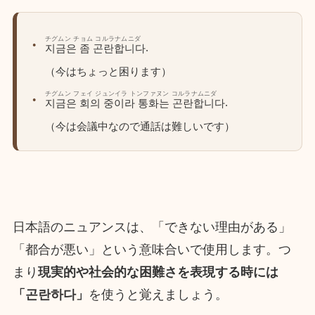
チグムン チョム コルラナムニダ
.
지금은 좀 곤란합니다
（今はちょっと困ります）
チグムン フェイ ジュンイラ トンファヌン コルラナムニダ
.
지금은 회의 중이라 통화는 곤란합니다
（今は会議中なので通話は難しいです）
日本語のニュアンスは、「できない理由がある」
「都合が悪い」という意味合いで使用します。つ
まり
現実的や社会的な困難さを表現する時には
「곤란하다」
を使うと覚えましょう。