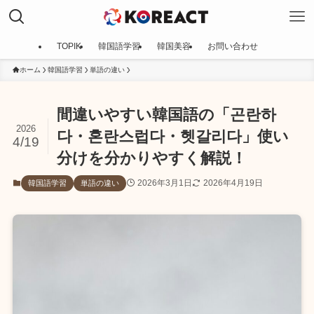
TOPIK
韓国語学習
韓国美容
お問い合わせ
ホーム
韓国語学習
単語の違い
間違いやすい韓国語の「곤란하
2026
다・혼란스럽다・헷갈리다」使い
4/19
分けを分かりやすく解説！
2026年3月1日
2026年4月19日
韓国語学習
単語の違い