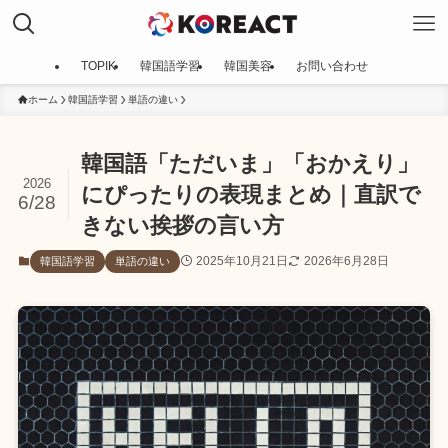
TOPIK
韓国語学習
韓国美容
お問い合わせ
ホーム
韓国語学習
単語の違い
韓国語「ただいま」「おかえり」
2026
にぴったりの表現まとめ｜直訳で
6/28
きない挨拶の言い方
2025年10月21日
2026年6月28日
韓国語学習
単語の違い