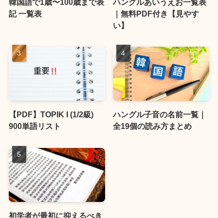
韓国語で1歳〜100歳まで表
ハングルあいうえお一覧表
記 一覧表
｜無料PDF付き【見やす
い】
【PDF】TOPIK I (1/2級)
ハングル子音の名前一覧｜
900単語リスト
全19個の読み方まとめ
初学者が最初に抑えるべき