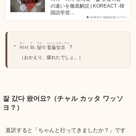
の違いを徹底解説 | KOREACT -韓
国語学習…
KOREACT -韓国語学習コリアクト-
オソ
ワ
マニ
ヒムドゥロッチョ
,
?
어서
와
많이
힘들었죠
（おかえり、疲れたでしょ。）
잘 갔다 왔어요?（チャル カッタ ワッソ
ヨ？）
直訳すると「ちゃんと行ってきましたか？」です