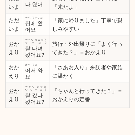
나 왔어
いま
「来たよ」
チベ ワッソヨ
ただ
「家に帰りました」丁寧で親
집에 왔
いま
しみやすい
어요
チャル タニョワ
おか
旅行・外出帰りに「よく行っ
ッソヨ?
잘 다녀
えり
てきた？」＝おかえり
왔어요?
オソ ワヨ
おか
「さあお入り」来訪者や家族
어서 와
えり
に温かく
요
チャル カッタ
おか
「ちゃんと行ってきた？」＝
ワッソヨ?
잘 갔다
えり
おかえりの定番
왔어요?