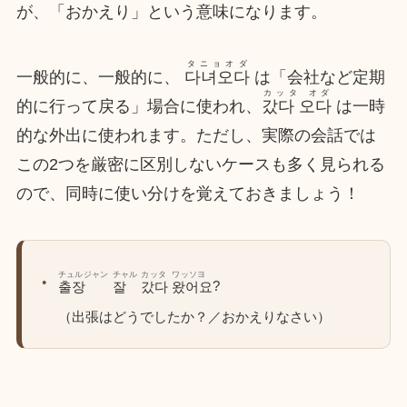
が、「おかえり」という意味になります。
タニョオダ
一般的に、一般的に、
다녀오다
は「会社など定期
カッタ オダ
的に行って戻る」場合に使われ、
갔다 오다
は一時
的な外出に使われます。ただし、実際の会話では
この2つを厳密に区別しないケースも多く見られる
ので、同時に使い分けを覚えておきましょう！
チュルジャン
チャル
カッタ
ワッソヨ
?
출장
잘
갔다
왔어요
（出張はどうでしたか？／おかえりなさい）