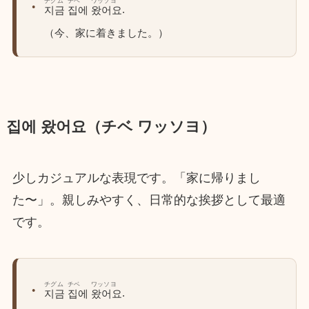
チグム
チベ
ワッソヨ
.
지금
집에
왔어요
（今、家に着きました。）
집에 왔어요（チベ ワッソヨ）
少しカジュアルな表現です。「家に帰りまし
た〜」。親しみやすく、日常的な挨拶として最適
です。
チグム
チベ
ワッソヨ
.
지금
집에
왔어요