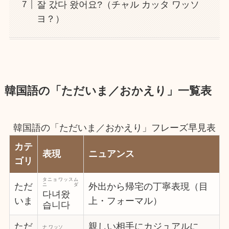
잘 갔다 왔어요?（チャル カッタ ワッソ
ヨ？）
韓国語の「ただいま／おかえり」
一覧表
韓国語の「ただいま／おかえり」フレーズ早見表
カテ
表現
ニュアンス
ゴリ
タニョワッスム
ただ
外出から帰宅の丁寧表現（目
ニダ
다녀왔
いま
上・フォーマル）
습니다
ただ
親しい相手にカジュアルに
ナ ワッソ