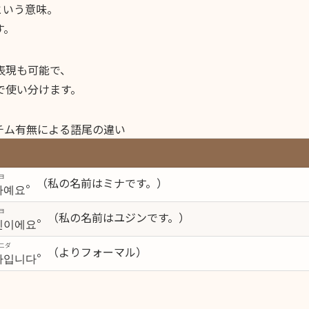
という意味。
す。
表現も可能で、
で使い分けます。
チム有無による語尾の違い
ヨ
。（私の名前はミナです。）
나예요
ヨ
。（私の名前はユジンです。）
진이에요
ムニダ
。（よりフォーマル）
나입니다