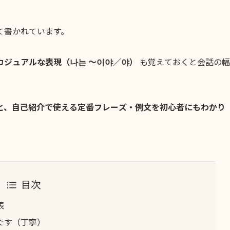
て書かれています。
カジュアルな表現（나는 ～이야／야）
も覚えておくと会話の幅
と、自己紹介で使える定番フレーズ・例文を初心者にもわかり
目次
表
〜です（丁寧）