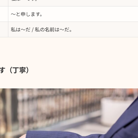
〜と申します。
私は〜だ / 私の名前は〜だ。
です（丁寧）