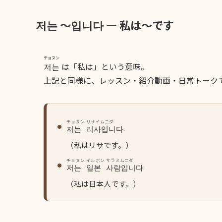
저는 ～입니다 ― 私は〜です
チョヌン
저는
は「私は」という意味。
上記と同様に、レッスン・紹介動画・日常トーク
チョヌン
リサイムニダ
.
저는
리사입니다
（私はリサです。）
チョヌン
イルボン
サラミムニダ
.
저는
일본
사람입니다
（私は日本人です。）