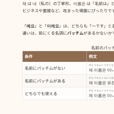
제
は
내
（私の）の丁寧形、
이름은
は「名前は」
ビジネスや面接など、改まった場面にぴったりで
「
예요
」と「
이에요
」は、どちらも「〜です」と
違いは、前にくる名詞に
パッチム
があるかないか
名前のパッ
条件
例文
チェ イルムン ミナイェ
名前にパッチムがない
제 이름은 미
チェ イルムン ユジニエ
名前にパッチムがある
제 이름은 유
チェ イルムン ミナイ
どちらでも使える
제 이름은 미