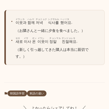
イウッカ
ハムケ
チョニョク
シクサルル
ヘッソヨ
.
이웃과
함께
저녁
식사를
했어요
（お隣さんと一緒に夕食を食べました。）
セロ
イサ
オン
イウシ
チョンマル
チンジョレヨ
.
새로
이사
온
이웃이
정말
친절해요
（新しく引っ越してきた隣人は本当に親切で
す。）
韓国語学習
単語の違い
よかったらシェアしてね！