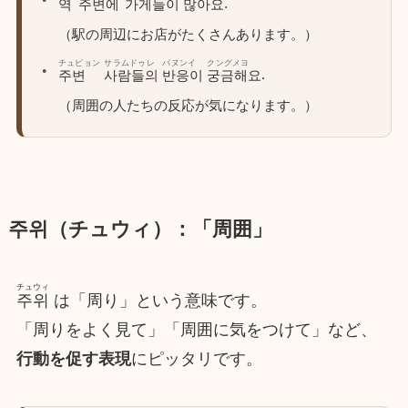
.
역
주변에
가게들이
많아요
（駅の周辺にお店がたくさんあります。）
チュビョン
サラムドゥレ
パヌンイ
クングメヨ
.
주변
사람들의
반응이
궁금해요
（周囲の人たちの反応が気になります。）
주위（チュウィ）：「周囲」
チュウィ
주위
は「周り」という意味です。
「周りをよく見て」「周囲に気をつけて」など、
行動を促す表現
にピッタリです。