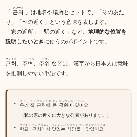
クンチョ
「
근처
」は地名や場所とセットで、「そのあた
り」「〜の近く」という意味を表します。
「家の近所」「駅の近く」など、
地理的な位置を
説明したいとき
に使うのがポイントです。
クンチョ
チュビョン
チュウィ
근처
、
주변
、
주위
などは、漢字から日本人は意味
を推測しやすい単語です。
ウリ
チプ
クンチョエ
クン
コンウォニ
イッソヨ
.
우리
집
근처에
큰
공원이
있어요
（私の家の近くに大きな公園があります。）
ハッキョ
クンチョエソ
マシンヌン
シッタンウル
チャジャッソヨ
.
학교
근처에서
맛있는
식당을
찾았어요