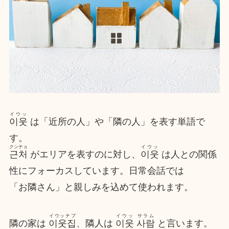
イウッ
이웃
は「近所の人」や「隣の人」を表す単語で
す。
クンチョ
イウッ
근처
がエリアを表すのに対し、
이웃
は人との関係
性にフォーカスしています。日常会話では
「お隣さん」と親しみを込めて使われます。
イウッチプ
イウッ サラム
隣の家は
이웃집
、隣人は
이웃 사람
と言います。