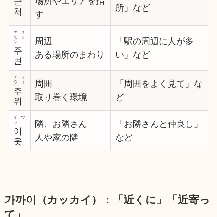
場所やエリアを指
근
所」など
처
す
チュ
ビョ
周辺
「駅の周辺に人が多
ン
주
ある場所のまわり
い」など
변
チュ
周囲
「周囲をよく見て」な
ウィ
주
取り巻く環境
ど
위
イウ
隣、お隣さん
「お隣さんと仲良し」
ッ
이
人や家の隣
など
웃
가까이（カッカイ）：「近くに」「近寄っ
て」