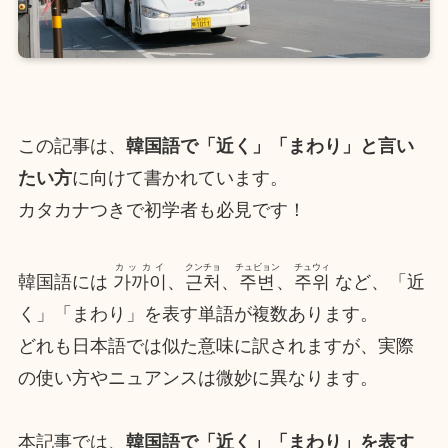
この記事は、
韓国語で「近く」「まわり」と言い
たい方
に向けて書かれています。
カタカナつきで初学者も必見です！
カッカイ
クンチョ
チュビョン
チュウィ
韓国語には
가까이
、
근처
、
주변
、
주위
など、「近
く」「まわり」を表す単語が複数あります。
どれも日本語では似た意味に訳されますが、実際
の使い方やニュアンスは微妙に異なります。
本記事では、
韓国語で「近く」「まわり」を表す