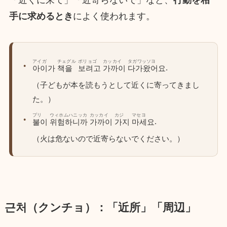
手に求めるとき
によく使われます。
アイガ
チェグル
ポリョゴ
カッカイ
タガワッソヨ
.
아이가
책을
보려고
가까이
다가왔어요
（子どもが本を読もうとして近くに寄ってきまし
た。）
プリ
ウィホムハニッカ
カッカイ
カジ
マセヨ
.
불이
위험하니까
가까이
가지
마세요
（火は危ないので近寄らないでください。）
근처（クンチョ）：「近所」「周辺」