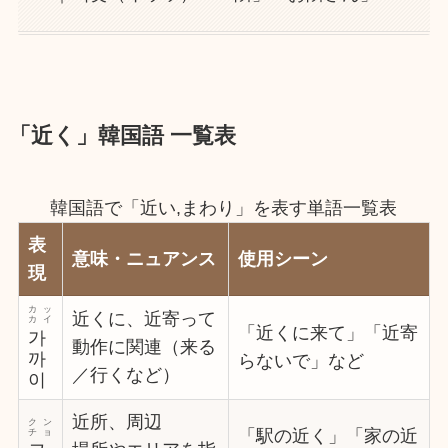
「近く」韓国語 一覧表
韓国語で「近い,まわり」を表す単語一覧表
表
意味・ニュアンス
使用シーン
現
カッ
近くに、近寄って
カイ
「近くに来て」「近寄
가
動作に関連（来る
까
らないで」など
／行くなど）
이
近所、周辺
クン
「駅の近く」「家の近
チョ