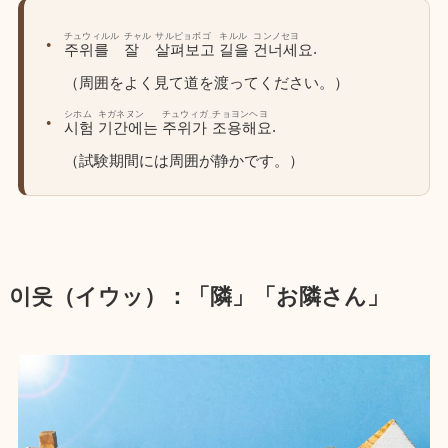
チュウィルル
チャル
サルピョボゴ
キルル
コンノセヨ
.
주위를
잘
살펴보고
길을
건너세요
（周囲をよく見て道を渡ってください。）
シホム
キガネヌン
チュウィガ
チョヨンヘヨ
.
시험
기간에는
주위가
조용해요
（試験期間には周囲が静かです。）
이웃（イウッ）：「隣」「お隣さん」