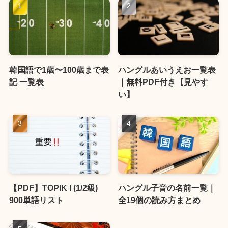
韓国語で1歳〜100歳まで表
ハングルあいうえお一覧表
記 一覧表
｜無料PDF付き【見やす
い】
【PDF】TOPIK I (1/2級)
ハングル子音の名前一覧｜
900単語リスト
全19個の読み方まとめ