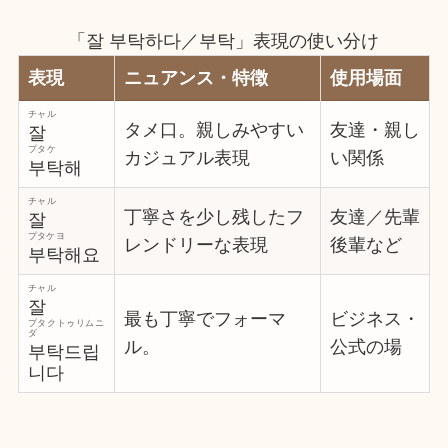
「잘 부탁하다／부탁」表現の使い分け
表現
ニュアンス・特徴
使用場面
チャル
タメ口。親しみやすい
友達・親し
잘
プタケ
カジュアル表現
い関係
부탁해
チャル
丁寧さを少し残したフ
友達／先輩
잘
プタケヨ
レンドリーな表現
後輩など
부탁해요
チャル
잘
最も丁寧でフォーマ
ビジネス・
プタクトゥリムニ
ダ
ル。
公式の場
부탁드립
니다