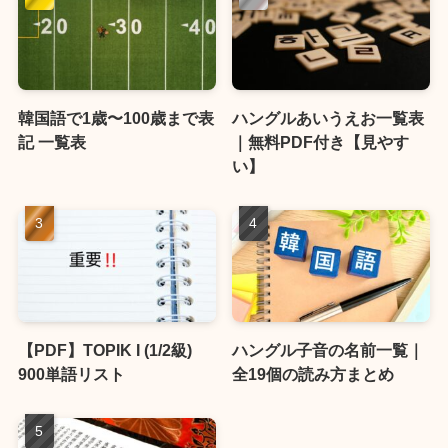
韓国語で1歳〜100歳まで表
ハングルあいうえお一覧表
記 一覧表
｜無料PDF付き【見やす
い】
【PDF】TOPIK I (1/2級)
ハングル子音の名前一覧｜
900単語リスト
全19個の読み方まとめ