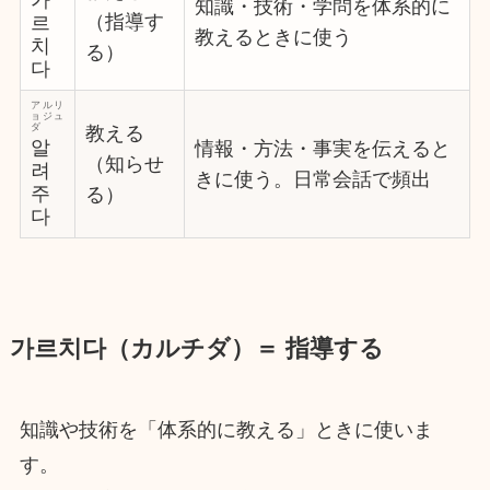
知識・技術・学問を体系的に
（指導す
르
教えるときに使う
치
る）
다
アルリ
ョジュ
ダ
教える
알
情報・方法・事実を伝えると
（知らせ
려
きに使う。日常会話で頻出
주
る）
다
가르치다（カルチダ）＝ 指導する
知識や技術を「体系的に教える」ときに使いま
す。