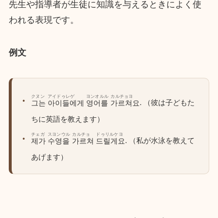
先生や指導者が生徒に知識を与えるときによく使
われる表現です。
例文
クヌン
アイドゥレゲ
ヨンオルル
カルチョヨ
. （彼は子どもた
그는
아이들에게
영어를
가르쳐요
ちに英語を教えます）
チェガ
スヨンウル
カルチョ
ドゥリルケヨ
. （私が水泳を教えて
제가
수영을
가르쳐
드릴게요
あげます）