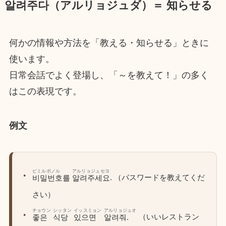
알려주다（アルリョジュダ）＝ 知らせる
何かの情報や方法を「教える・知らせる」ときに
使います。
日常会話でよく登場し、「～を教えて！」の多く
はこの表現です。
例文
ピミルボノル
アルリョジュセヨ
. （パスワードを教えてくだ
비밀번호를
알려주세요
さい）
チョウン
シッタン
イッスミョン
アルリョジュオ
（いいレストラン
좋은
식당
있으면
알려줘.